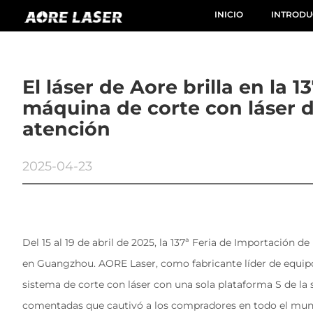
INICIO
INTRODU
El láser de Aore brilla en la 
máquina de corte con láser de
atención
2025-04-23
Del 15 al 19 de abril de 2025, la 137ª Feria de Importación 
en Guangzhou. AORE Laser, como fabricante líder de equipo
sistema de corte con láser con una sola plataforma S de la
comentadas que cautivó a los compradores en todo el mun