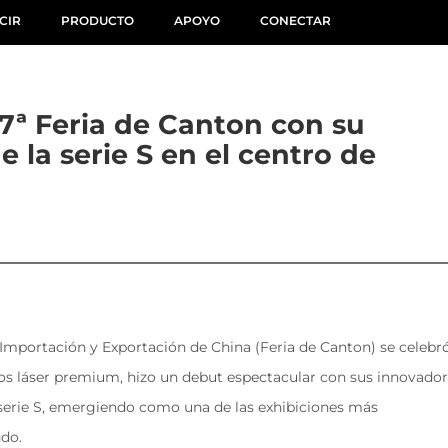
CIR
PRODUCTO
APOYO
CONECTAR
137ª Feria de Canton con su
 la serie S en el centro de
de Importación y Exportación de China (Feria de Canton) se celebró
s láser premium, hizo un debut espectacular con sus innovador 
 serie S, emergiendo como una de las exhibiciones más 
do.