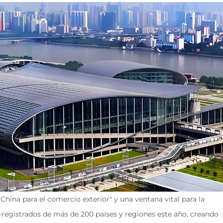
ina para el comercio exterior" y una ventana vital para la 
-registrados de más de 200 países y regiones este año, creando 